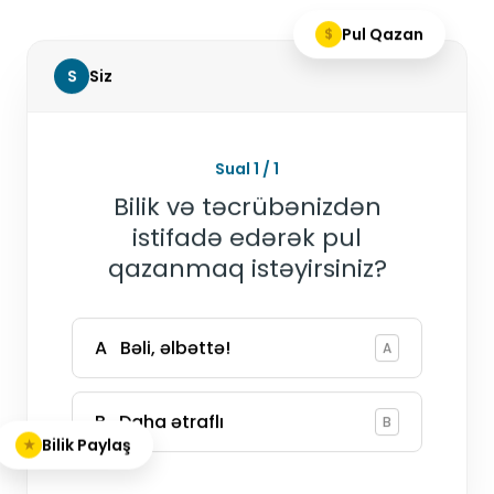
Pul Qazan
$
S
Siz
Sual 1 / 1
Bilik və təcrübənizdən
istifadə edərək pul
qazanmaq istəyirsiniz?
A Bəli, əlbəttə!
A
B Daha ətraflı
B
Bilik Paylaş
★