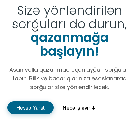
Sizə yönləndirilən
sorğuları doldurun,
qazanmağa
başlayın!
Asan yolla qazanmaq üçün uyğun sorğuları
tapın. Bilik və bacarıqlarınıza əsaslanaraq
sorğular sizə yönləndiriləcək.
Hesab Yarat
Necə işləyir ↓